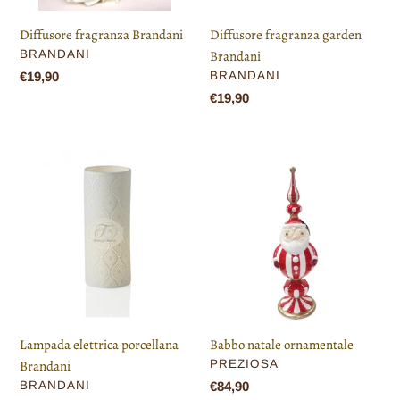
Diffusore fragranza garden
Diffusore fragranza Brandani
VENDITORE
Brandani
BRANDANI
VENDITORE
BRANDANI
Prezzo
€19,90
di
Prezzo
€19,90
listino
di
listino
Lampada
Babbo
elettrica
natale
porcellana
ornamentale
Brandani
Babbo natale ornamentale
Lampada elettrica porcellana
VENDITORE
PREZIOSA
Brandani
VENDITORE
Prezzo
€84,90
BRANDANI