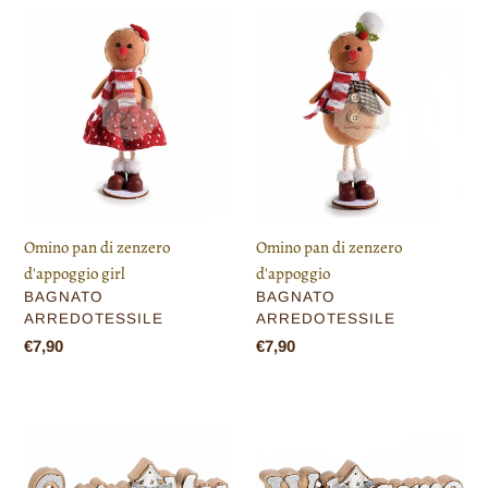
Omino
Omino
pan
pan
di
di
zenzero
zenzero
d'appoggio
d'appoggio
girl
Omino pan di zenzero
Omino pan di zenzero
d'appoggio girl
d'appoggio
VENDITORE
VENDITORE
BAGNATO
BAGNATO
ARREDOTESSILE
ARREDOTESSILE
Prezzo
€7,90
Prezzo
€7,90
di
di
listino
listino
Scritta
Scritta
decorativa
decorativa
in
in