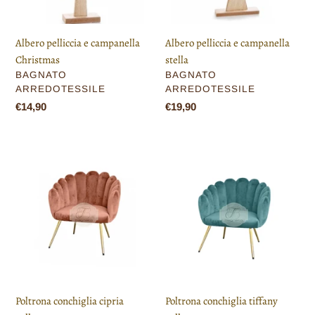
Albero pelliccia e campanella
Albero pelliccia e campanella
Christmas
stella
VENDITORE
VENDITORE
BAGNATO
BAGNATO
ARREDOTESSILE
ARREDOTESSILE
Prezzo
€14,90
Prezzo
€19,90
di
di
listino
listino
Poltrona
Poltrona
conchiglia
conchiglia
cipria
tiffany
velluto
velluto
Poltrona conchiglia cipria
Poltrona conchiglia tiffany