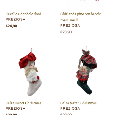
Cavallo a dondolo doni
Ghirlanda pino con bacche
VENDITORE
PREZIOSA
rosse small
VENDITORE
Prezzo
€24,90
PREZIOSA
di
Prezzo
€23,90
listino
di
listino
Calza
Calza
sweet
tartan
Christmas
Christmas
Calza sweet Christmas
Calza tartan Christmas
VENDITORE
VENDITORE
PREZIOSA
PREZIOSA
Prezzo
€29,90
Prezzo
€29,90