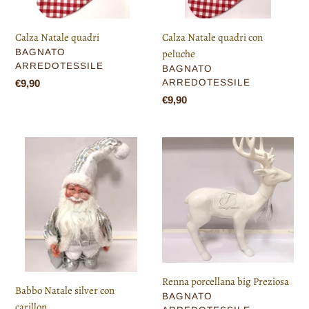
Calza Natale quadri
Calza Natale quadri con
VENDITORE
BAGNATO
peluche
ARREDOTESSILE
VENDITORE
BAGNATO
Prezzo
€9,90
ARREDOTESSILE
di
Prezzo
€9,90
listino
di
listino
Babbo
Renna
Natale
porcellana
silver
big
con
Preziosa
carillon
Renna porcellana big Preziosa
Babbo Natale silver con
VENDITORE
BAGNATO
carillon