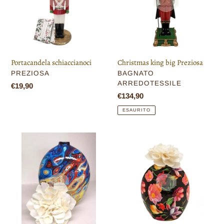
n
e
:
Portacandela schiaccianoci
Christmas king big Preziosa
VENDITORE
VENDITORE
PREZIOSA
BAGNATO
ARREDOTESSILE
Prezzo
€19,90
Prezzo
€134,90
di
di
listino
ESAURITO
listino
Diffusore
Diffusore
fragranza
fragranza
Brandani
garden
Brandani