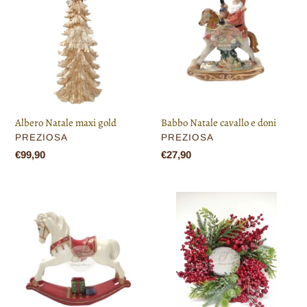
maxi
cavallo
gold
e
doni
Albero Natale maxi gold
Babbo Natale cavallo e doni
VENDITORE
VENDITORE
PREZIOSA
PREZIOSA
Prezzo
€99,90
Prezzo
€27,90
di
di
listino
listino
Cavallo
Ghirlanda
a
pino
dondolo
con
doni
bacche
rosse
small