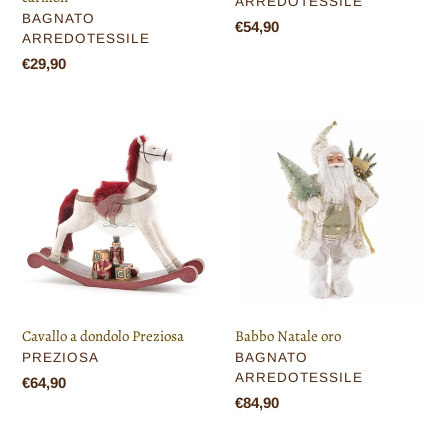
ARREDOTESSILE
VENDITORE
BAGNATO
Prezzo
€54,90
ARREDOTESSILE
di
Prezzo
€29,90
listino
di
listino
Cavallo
Babbo
a
Natale
dondolo
oro
Preziosa
Cavallo a dondolo Preziosa
Babbo Natale oro
VENDITORE
VENDITORE
PREZIOSA
BAGNATO
ARREDOTESSILE
Prezzo
€64,90
Prezzo
€84,90
di
di
listino
listino