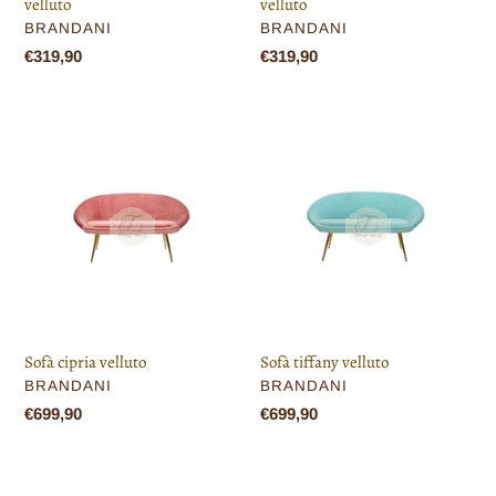
velluto
velluto
VENDITORE
VENDITORE
BRANDANI
BRANDANI
Prezzo
€319,90
Prezzo
€319,90
di
di
listino
listino
Sofà
Sofà
cipria
tiffany
velluto
velluto
Sofà cipria velluto
Sofà tiffany velluto
VENDITORE
VENDITORE
BRANDANI
BRANDANI
Prezzo
€699,90
Prezzo
€699,90
di
di
listino
listino
Divano
Divano