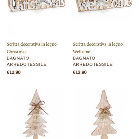
legno
legno
Christmas
Welcome
Scritta decorativa in legno
Scritta decorativa in legno
Christmas
Welcome
VENDITORE
VENDITORE
BAGNATO
BAGNATO
ARREDOTESSILE
ARREDOTESSILE
Prezzo
€12,90
Prezzo
€12,90
di
di
listino
listino
Albero
Albero
pelliccia
pelliccia
e
e
campanella
campanella
Christmas
stella