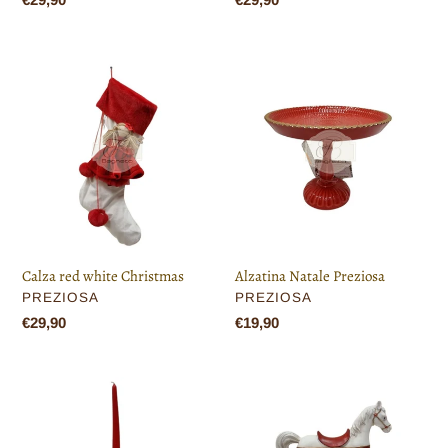
di
di
listino
listino
Calza
Alzatina
red
Natale
white
Preziosa
Christmas
Calza red white Christmas
Alzatina Natale Preziosa
VENDITORE
VENDITORE
PREZIOSA
PREZIOSA
Prezzo
€29,90
Prezzo
€19,90
di
di
listino
listino
Portacandela
Cavallo
Natale
a
Preziosa
dondolo