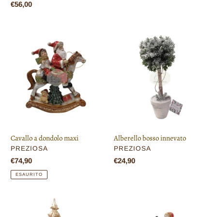
di
Prezzo
€56,00
listino
di
listino
Cavallo
Alberello
a
bosso
dondolo
innevato
maxi
Alberello bosso innevato
Cavallo a dondolo maxi
VENDITORE
VENDITORE
PREZIOSA
PREZIOSA
Prezzo
€24,90
Prezzo
€74,90
di
di
ESAURITO
listino
listino
Albero
Babbo
Natale
Natale