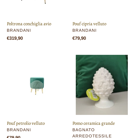
Poltrona conchiglia avio
Pouf cipria velluto
VENDITORE
VENDITORE
BRANDANI
BRANDANI
Prezzo
€319,90
Prezzo
€79,90
di
di
listino
listino
Pouf
Pomo
petrolio
ceramica
velluto
grande
Pouf petrolio velluto
Pomo ceramica grande
VENDITORE
VENDITORE
BRANDANI
BAGNATO
ARREDOTESSILE
Prezzo
€79,90