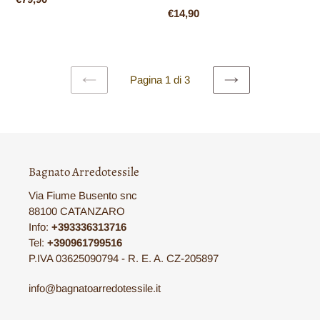
Prezzo
€14,90
di
di
listino
listino
Pagina 1 di 3
PAGINA
PAGINA
PRECEDENTE
SUCCESSIVA
Bagnato Arredotessile
Via Fiume Busento snc
88100 CATANZARO
Info:
+393336313716
Tel:
+390961799516
P.IVA 03625090794 - R. E. A. CZ-205897
info@bagnatoarredotessile.it