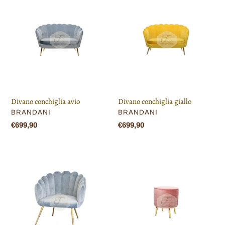
conchiglia
conchiglia
avio
giallo
Divano conchiglia avio
Divano conchiglia giallo
VENDITORE
VENDITORE
BRANDANI
BRANDANI
Prezzo
€699,90
Prezzo
€699,90
di
di
listino
listino
Poltrona
Pouf
conchiglia
cipria
avio
velluto