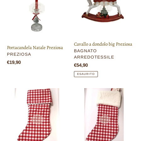
big
Preziosa
Cavallo a dondolo big Preziosa
Portacandela Natale Preziosa
VENDITORE
BAGNATO
VENDITORE
PREZIOSA
ARREDOTESSILE
Prezzo
€19,90
Prezzo
€54,90
di
di
ESAURITO
listino
listino
Calza
Calza
Natale
Natale
quadri
quadri
con
peluche