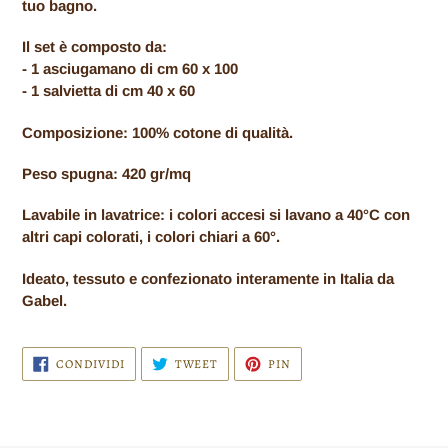
tuo bagno.
Il set è composto da:
- 1 asciugamano di cm 60 x 100
- 1 salvietta di cm 40 x 60
Composizione: 100% cotone di qualità.
Peso spugna: 420 gr/mq
Lavabile in lavatrice: i colori accesi si lavano a 40°C con
altri capi colorati, i colori chiari a 60°.
Ideato, tessuto e confezionato interamente in Italia da
Gabel.
CONDIVIDI
TWITTA
PINNA
CONDIVIDI
TWEET
PIN
SU
SU
SU
FACEBOOK
TWITTER
PINTEREST