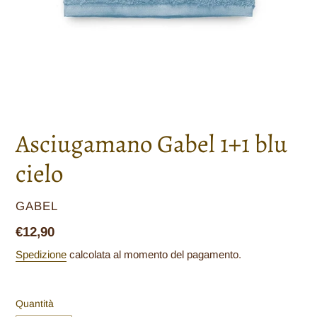
Asciugamano Gabel 1+1 blu
cielo
VENDITORE
GABEL
Prezzo
€12,90
di
Spedizione
calcolata al momento del pagamento.
listino
Quantità