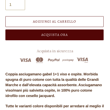
AGGIUNGI AL CARRELLO
ACQUISTA ORA
Acquista in sicurezza
Inserimento
del
Coppia asciugamano gabel 1+1 viso e ospite. Morbida
prodotto
spugna di puro cotone con tutta la qualità delle Grandi
nel
Marche e dall'elevata capacità assorbente. Asciugamano
carrello
viso/mani più salvietta ospite, in 100% puro cotone
idrofilo con cesello jacquard.
Tutte le varianti colore disponibili per arredare al meglio il