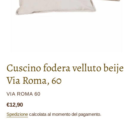
Cuscino fodera velluto beije
Via Roma, 60
VENDITORE
VIA ROMA 60
Prezzo
€12,90
di
Spedizione
calcolata al momento del pagamento.
listino