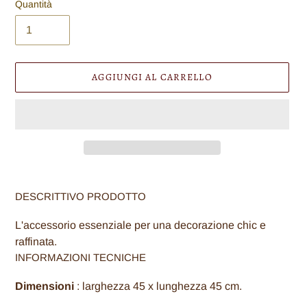
Quantità
AGGIUNGI AL CARRELLO
Inserimento
del
DESCRITTIVO PRODOTTO
prodotto
nel
L'accessorio essenziale per una decorazione chic e
carrello
raffinata.
INFORMAZIONI TECNICHE
Dimensioni
: larghezza 45 x lunghezza 45 cm.