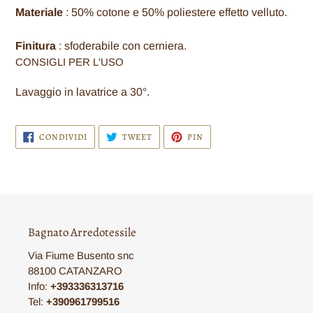
Materiale
: 50% cotone e 50% poliestere effetto velluto.
Finitura
: sfoderabile con cerniera.
CONSIGLI PER L'USO
Lavaggio in lavatrice a 30°.
CONDIVIDI
TWITTA
PINNA
CONDIVIDI
TWEET
PIN
SU
SU
SU
FACEBOOK
TWITTER
PINTEREST
Bagnato Arredotessile
Via Fiume Busento snc
88100 CATANZARO
Info:
+393336313716
Tel:
+390961799516