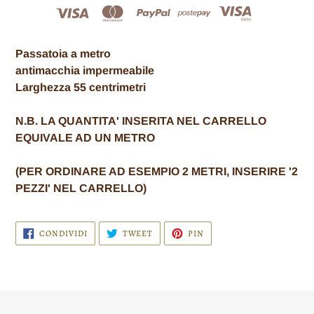
Inserimento
del
Passatoia a metro
prodotto
antimacchia impermeabile
nel
Larghezza 55 centrimetri
carrello
N.B. LA QUANTITA' INSERITA NEL CARRELLO
EQUIVALE AD UN METRO
(
PER ORDINARE AD ESEMPIO 2 METRI, INSERIRE '2
PEZZI' NEL CARRELLO)
CONDIVIDI
TWITTA
PINNA
CONDIVIDI
TWEET
PIN
SU
SU
SU
FACEBOOK
TWITTER
PINTEREST