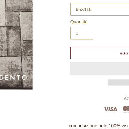
Quantità
AGG
Ac
Inserimento
del
composizione pelo 100% vis