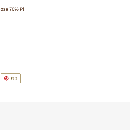
cosa 70% Pl
WITTA
PINNA
PIN
U
SU
WITTER
PINTEREST