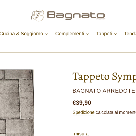
Cucina & Soggiorno
Complementi
Tappeti
Tend
Tappeto Symp
VENDITORE
BAGNATO ARREDOTE
Prezzo
€39,90
di
Spedizione
calcolata al moment
listino
misura