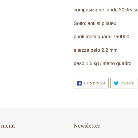
prodotto
nel
composizione fondo 30% vis
carrello
Sotto: anti slip latex
punti metri quadri 750000
altezza pelo 2.2 mm
peso 1,5 kg / metro quadro
CONDIVIDI
T
CONDIVIDI
TWEET
SU
S
FACEBOOK
T
o menù
Newsletter