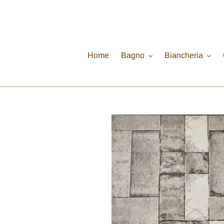
Vai
direttamente
ai
contenuti
Home
Bagno
Biancheria