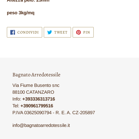
peso 3kg/mq
CONDIVIDI
TWITTA
PINNA
CONDIVIDI
TWEET
PIN
SU
SU
SU
FACEBOOK
TWITTER
PINTEREST
Bagnato Arredotessile
Via Fiume Busento snc
88100 CATANZARO
Info:
+393336313716
Tel:
+390961799516
P.IVA 03625090794 - R. E. A. CZ-205897
info@bagnatoarredotessile.it