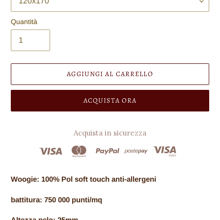
Quantità
AGGIUNGI AL CARRELLO
ACQUISTA ORA
Acquista in sicurezza
Inserimento
del
Woogie: 100% Pol soft touch anti-allergeni
prodotto
nel
battitura: 750 000 punti/mq
carrello
Altezza pelo: 25mm