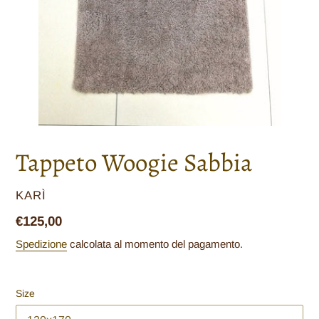
Tappeto Woogie Sabbia
VENDITORE
KARÌ
Prezzo
€125,00
di
Spedizione
calcolata al momento del pagamento.
listino
Size