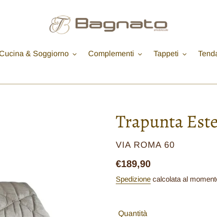
Cucina & Soggiorno
Complementi
Tappeti
Tend
Trapunta Este
VENDITORE
VIA ROMA 60
Prezzo
€189,90
di
Spedizione
calcolata al moment
listino
Quantità