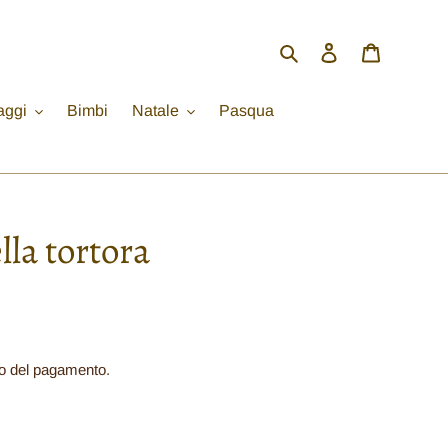
Cerca
Accedi
Carrello
aggi
Bimbi
Natale
Pasqua
lla tortora
o del pagamento.