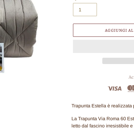
AGGIUNGI AL
Ac
Inserimento
del
Trapunta Estella è realizzata 
prodotto
nel
La Trapunta Via Roma 60 Estel
carrello
letto dal fascino irresistibile e