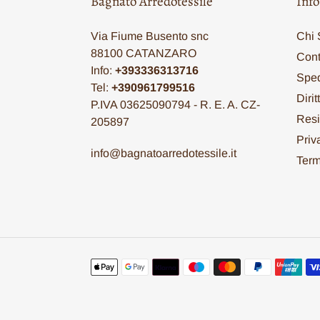
Bagnato Arredotessile
Inf
Via Fiume Busento snc
Chi 
88100 CATANZARO
Cont
Info:
+393336313716
Sped
Tel:
+390961799516
Diri
P.IVA 03625090794 - R. E. A. CZ-
Resi
205897
Priv
info@bagnatoarredotessile.it
Term
Metodi
di
pagamento