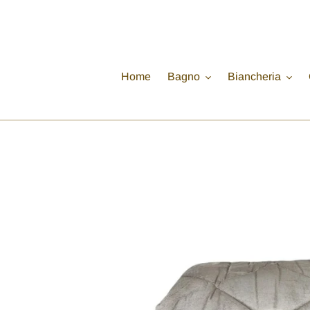
Vai
direttamente
ai
contenuti
Home
Bagno
Biancheria