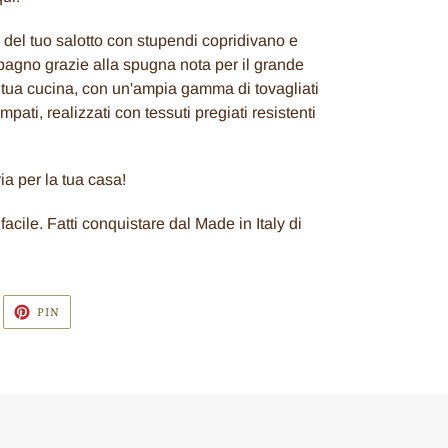
 del tuo salotto con stupendi copridivano e
 bagno grazie alla spugna nota per il grande
la tua cucina, con un'ampia gamma di tovagliati
mpati, realizzati con tessuti pregiati resistenti
ia per la tua casa!
acile. Fatti conquistare dal Made in Italy di
WITTA
PINNA
PIN
U
SU
WITTER
PINTEREST