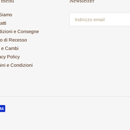
o menù
Newsletter
Siamo
atti
izioni e Consegne
tto di Recesso
 e Cambi
acy Policy
ini e Condizioni