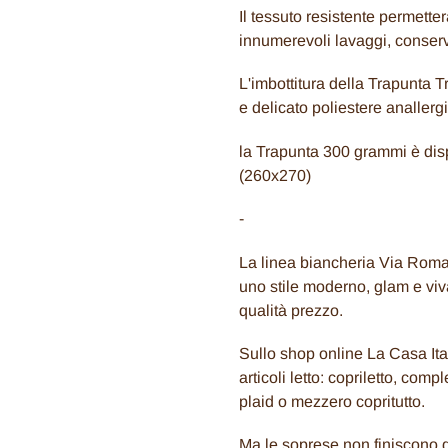
Il tessuto resistente permett
innumerevoli lavaggi, conse
L'imbottitura della Trapunta 
e delicato poliestere analler
la Trapunta 300 grammi è disp
(260x270)
-
La linea biancheria Via Roma
uno stile moderno, glam e viv
qualità prezzo.
Sullo shop online La Casa Ital
articoli letto: copriletto, comp
plaid o mezzero copritutto.
Ma le soprese non finiscono q