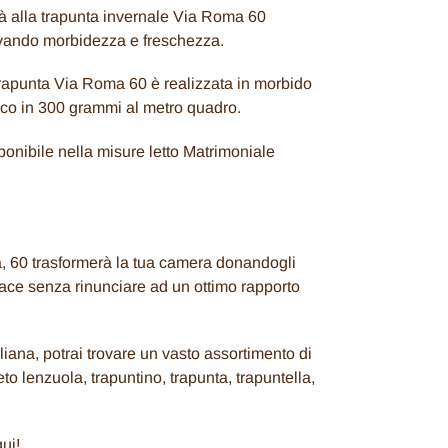
erà alla trapunta invernale Via Roma 60
rvando morbidezza e freschezza.
Trapunta Via Roma 60 è realizzata in morbido
gico in 300 grammi al metro quadro.
onibile nella misure letto Matrimoniale
, 60 trasformerà la tua camera donandogli
ace senza rinunciare ad un ottimo rapporto
iana, potrai trovare un vasto assortimento di
leto lenzuola, trapuntino, trapunta, trapuntella,
ui!