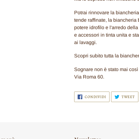
Potrai rinnovare la biancheria
tende raffinate, la biancheria
potere idrofilo e l'arredo del
e accessori in tinta unita e sta
ai lavaggi.
Scopri subito tutta la biancher
Sognare non è stato mai così f
Via Roma 60.
CONDIVIDI
T
CONDIVIDI
TWEET
SU
S
FACEBOOK
T