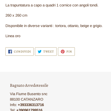
La trapuntatura a capo a quadri 1 cornice con angoli tondi.
260 x 260 cm
Disponibile in diverse varianti : tortora, ottanio, beige e grigio.
Linea oro
CONDIVIDI
TWITTA
PINNA
CONDIVIDI
TWEET
PIN
SU
SU
SU
FACEBOOK
TWITTER
PINTEREST
Bagnato Arredotessile
Via Fiume Busento snc
88100 CATANZARO
Info:
+393336313716
Tel:
+390961799516